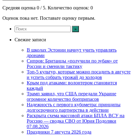
Средняя оценка
0
/ 5. Количество оценок:
0
Оценок пока нет. Поставьте оценку первым.
Свежие записи
В школах Эстонии начнут учить управлять
дронами
Сипров: Британцы «получили по зубам» от
России и сменили тактику
Топ-5 культур, которые можно посадить в августе
и успеть собрать урожай до холодов
Крым под атаками: волонтером становится
каждый
Трамп заявил, что США передали Украине
огромное количество боеприпасов
Надежность с первого кубометра: принципы
долгосрочного партнерства в действии
Раскрыта схема массовой атаки БПЛА ВСУ на
Россию — сводка СВО от Юрия Подоляки
07.08.2026
Праздники 7 августа 2026 года