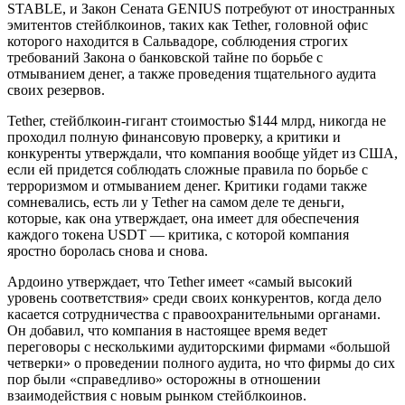
STABLE, и Закон Сената GENIUS потребуют от иностранных
эмитентов стейблкоинов, таких как Tether, головной офис
которого находится в Сальвадоре, соблюдения строгих
требований Закона о банковской тайне по борьбе с
отмыванием денег, а также проведения тщательного аудита
своих резервов.
Tether, стейблкоин-гигант стоимостью $144 млрд, никогда не
проходил полную финансовую проверку, а критики и
конкуренты утверждали, что компания вообще уйдет из США,
если ей придется соблюдать сложные правила по борьбе с
терроризмом и отмыванием денег. Критики годами также
сомневались, есть ли у Tether на самом деле те деньги,
которые, как она утверждает, она имеет для обеспечения
каждого токена USDT — критика, с которой компания
яростно боролась снова и снова.
Ардоино утверждает, что Tether имеет «самый высокий
уровень соответствия» среди своих конкурентов, когда дело
касается сотрудничества с правоохранительными органами.
Он добавил, что компания в настоящее время ведет
переговоры с несколькими аудиторскими фирмами «большой
четверки» о проведении полного аудита, но что фирмы до сих
пор были «справедливо» осторожны в отношении
взаимодействия с новым рынком стейблкоинов.