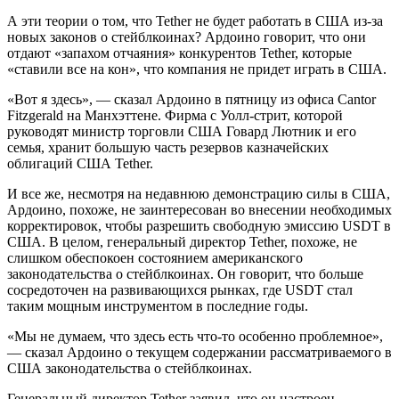
А эти теории о том, что Tether не будет работать в США из-за
новых законов о стейблкоинах? Ардоино говорит, что они
отдают «запахом отчаяния» конкурентов Tether, которые
«ставили все на кон», что компания не придет играть в США.
«Вот я здесь», — сказал Ардоино в пятницу из офиса Cantor
Fitzgerald на Манхэттене. Фирма с Уолл-стрит, которой
руководят министр торговли США Говард Лютник и его
семья, хранит большую часть резервов казначейских
облигаций США Tether.
И все же, несмотря на недавнюю демонстрацию силы в США,
Ардоино, похоже, не заинтересован во внесении необходимых
корректировок, чтобы разрешить свободную эмиссию USDT в
США. В целом, генеральный директор Tether, похоже, не
слишком обеспокоен состоянием американского
законодательства о стейблкоинах. Он говорит, что больше
сосредоточен на развивающихся рынках, где USDT стал
таким мощным инструментом в последние годы.
«Мы не думаем, что здесь есть что-то особенно проблемное»,
— сказал Ардоино о текущем содержании рассматриваемого в
США законодательства о стейблкоинах.
Генеральный директор Tether заявил, что он настроен