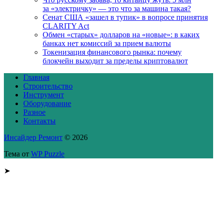
за «электричку» — это что за машина такая?
Сенат США «зашел в тупик» в вопросе принятия
CLARITY Act
Обмен «старых» долларов на «новые»: в каких
банках нет комиссий за прием валюты
Токенизация финансового рынка: почему
блокчейн выходит за пределы криптовалют
Главная
Строительство
Инструмент
Оборудование
Разное
Контакты
Инсайдер Ремонт
© 2026
Тема от
WP Puzzle
➤