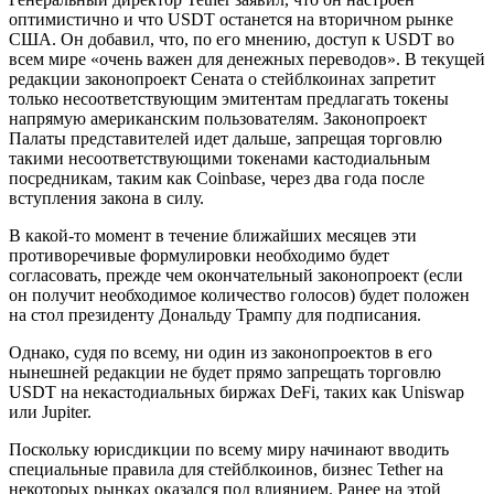
оптимистично и что USDT останется на вторичном рынке
США. Он добавил, что, по его мнению, доступ к USDT во
всем мире «очень важен для денежных переводов». В текущей
редакции законопроект Сената о стейблкоинах запретит
только несоответствующим эмитентам предлагать токены
напрямую американским пользователям. Законопроект
Палаты представителей идет дальше, запрещая торговлю
такими несоответствующими токенами кастодиальным
посредникам, таким как Coinbase, через два года после
вступления закона в силу.
В какой-то момент в течение ближайших месяцев эти
противоречивые формулировки необходимо будет
согласовать, прежде чем окончательный законопроект (если
он получит необходимое количество голосов) будет положен
на стол президенту Дональду Трампу для подписания.
Однако, судя по всему, ни один из законопроектов в его
нынешней редакции не будет прямо запрещать торговлю
USDT на некастодиальных биржах DeFi, таких как Uniswap
или Jupiter.
Поскольку юрисдикции по всему миру начинают вводить
специальные правила для стейблкоинов, бизнес Tether на
некоторых рынках оказался под влиянием. Ранее на этой