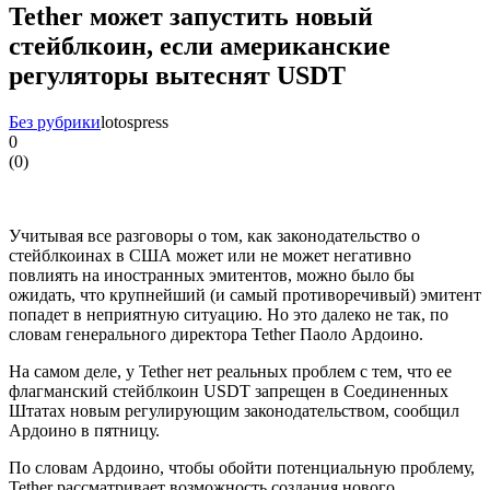
Tether может запустить новый
стейблкоин, если американские
регуляторы вытеснят USDT
Без рубрики
lotospress
0
(
0
)
Учитывая все разговоры о том, как законодательство о
стейблкоинах в США может или не может негативно
повлиять на иностранных эмитентов, можно было бы
ожидать, что крупнейший (и самый противоречивый) эмитент
попадет в неприятную ситуацию. Но это далеко не так, по
словам генерального директора Tether Паоло Ардоино.
На самом деле, у Tether нет реальных проблем с тем, что ее
флагманский стейблкоин USDT запрещен в Соединенных
Штатах новым регулирующим законодательством, сообщил
Ардоино в пятницу.
По словам Ардоино, чтобы обойти потенциальную проблему,
Tether рассматривает возможность создания нового