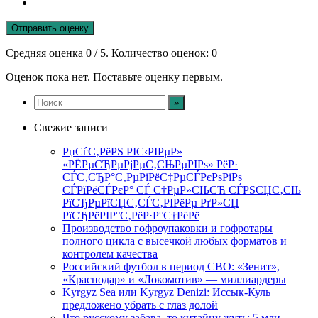
Отправить оценку
Средняя оценка
0
/ 5. Количество оценок:
0
Оценок пока нет. Поставьте оценку первым.
Свежие записи
РџСѓС‚РёРЅ РІС‹РІРµР»
«РЁРµСЂРµРјРµС‚СЊРµРІРѕ» РёР·
СЃС‚СЂР°С‚РµРіРёС‡РµСЃРєРѕРіРѕ
СЃРїРёСЃРєР° СЃ С†РµР»СЊСЋ СЃРЅСЏС‚СЊ
РїСЂРµРїСЏС‚СЃС‚РІРёРµ РґР»СЏ
РїСЂРёРІР°С‚РёР·Р°С†РёРё
Производство гофроупаковки и гофротары
полного цикла с высечкой любых форматов и
контролем качества
Российский футбол в период СВО: «Зенит»,
«Краснодар» и «Локомотив» — миллиардеры
Kyrgyz Sea или Kyrgyz Denizi: Иссык-Куль
предложено убрать с глаз долой
Что русскому забава, то китайцу жуть: 5 млн