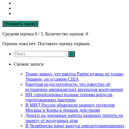
Отправить оценку
Средняя оценка
0
/ 5. Количество оценок:
0
Оценок пока нет. Поставьте оценку первым.
Свежие записи
Трамп заявил, что ракеты Patriot нужны не только
Украине, но и самим США
Ракетная недостаточность: что известно об
истощении американских арсеналов вооружения
ИИ спроектировал полные геномы вирусов,
уничтожающих бактерии
В МИД России объяснили разницу подходов
Москвы и Киева к боевым действиям
Деньги на дорожные работы разрешат тратить на
защиту от воздушных атак
В Челябинске начат выпуск импортозамещающих