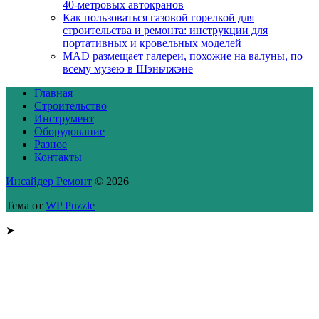
40-метровых автокранов
Как пользоваться газовой горелкой для
строительства и ремонта: инструкции для
портативных и кровельных моделей
MAD размещает галереи, похожие на валуны, по
всему музею в Шэньчжэне
Главная
Строительство
Инструмент
Оборудование
Разное
Контакты
Инсайдер Ремонт
© 2026
Тема от
WP Puzzle
➤