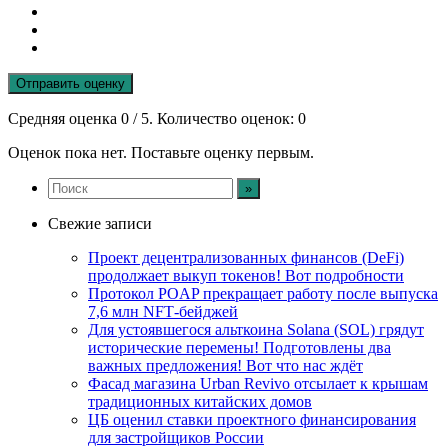
Отправить оценку
Средняя оценка
0
/ 5. Количество оценок:
0
Оценок пока нет. Поставьте оценку первым.
Свежие записи
Проект децентрализованных финансов (DeFi)
продолжает выкуп токенов! Вот подробности
Протокол POAP прекращает работу после выпуска
7,6 млн NFT‑бейджей
Для устоявшегося альткоина Solana (SOL) грядут
исторические перемены! Подготовлены два
важных предложения! Вот что нас ждёт
Фасад магазина Urban Revivo отсылает к крышам
традиционных китайских домов
ЦБ оценил ставки проектного финансирования
для застройщиков России