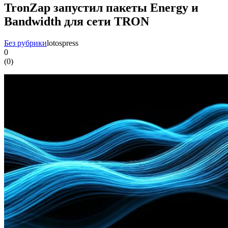
TronZap запустил пакеты Energy и
Bandwidth для сети TRON
Без рубрики
lotospress
0
(
0
)