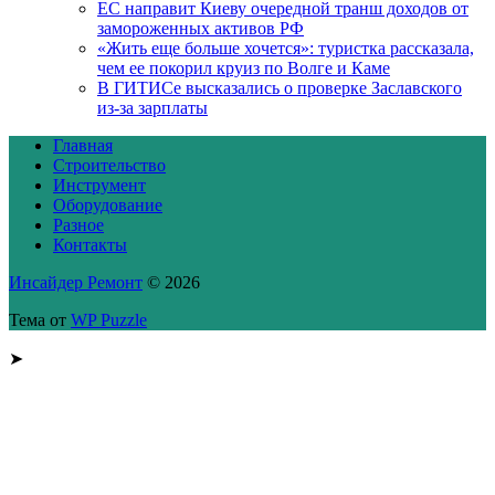
ЕС направит Киеву очередной транш доходов от
замороженных активов РФ
«Жить еще больше хочется»: туристка рассказала,
чем ее покорил круиз по Волге и Каме
В ГИТИСе высказались о проверке Заславского
из-за зарплаты
Главная
Строительство
Инструмент
Оборудование
Разное
Контакты
Инсайдер Ремонт
© 2026
Тема от
WP Puzzle
➤