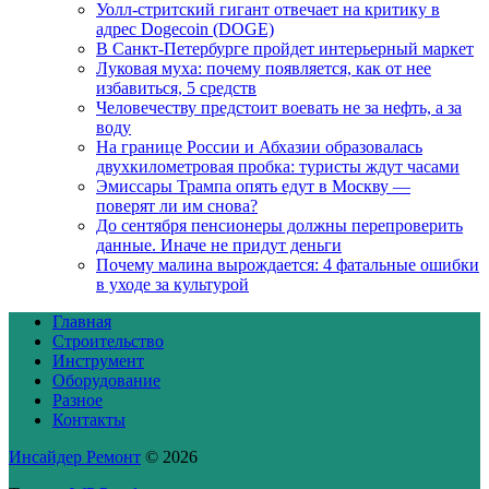
Уолл-стритский гигант отвечает на критику в
адрес Dogecoin (DOGE)
В Санкт-Петербурге пройдет интерьерный маркет
Луковая муха: почему появляется, как от нее
избавиться, 5 средств
Человечеству предстоит воевать не за нефть, а за
воду
На границе России и Абхазии образовалась
двухкилометровая пробка: туристы ждут часами
Эмиссары Трампа опять едут в Москву —
поверят ли им снова?
До сентября пенсионеры должны перепроверить
данные. Иначе не придут деньги
Почему малина вырождается: 4 фатальные ошибки
в уходе за культурой
Главная
Строительство
Инструмент
Оборудование
Разное
Контакты
Инсайдер Ремонт
© 2026