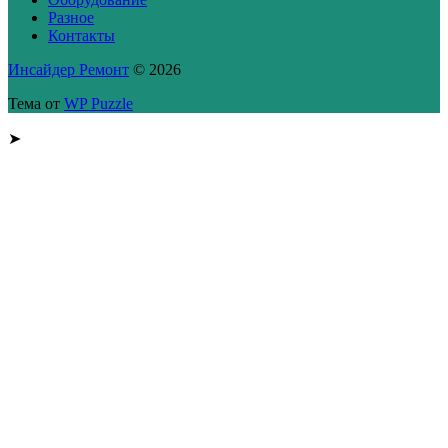
Разное
Контакты
Инсайдер Ремонт
© 2026
Тема от
WP Puzzle
➤