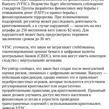
Вануату (VFSC). Ведомство будет обеспечивать соблюдение
стандартов Группы разработки финансовых мер борьбы с
отмыванием денег (FATF) и правил борьбы с
финансированием терроризма. При возникновении
подозрений, регулятор может расследовать деятельность
криптокомпаний, а в случае нарушений — налагать на них
штрафы до 250 миллионов вату (около $2 млн). Для
нарушителей может быть предусмотрено тюремное
заключение сроком до 30 лет.
VFSC уточнила, что закон не затрагивает стейблкоины,
токенизированные ценные бумаги и цифровые валюты
центральных банков (CBDC), хотя они могут иметь некоторое
сходство с виртуальными активами.
Регулятор сообщил, что закон был создан после многолетней
оценки рисков, связанных с цифровыми активами. Вануату —
небольшая юрисдикция, однако именно это и привлекает
недобросовестных игроков, которые пользуются отсутствием
регулирования криптовалют или недостаточно
проработанными правилами для криптокомпаний. Принятый
закон должен улучшить доступ местного населения к
финансовым услугам и упростить проведение
трансграничных платежей с использованием криптовалют,
заявила VFSC.