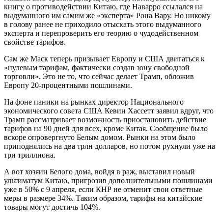
книгу о противодействии Китаю, где Наварро ссылался на
выдуманного им самим же «эксперта» Рона Вару. Но никому
в голову ранее не приходило отыскать этого выдуманного
эксперта и перепроверить его теорию о чудодейственном
свойстве тарифов.
Сам же Маск теперь призывает Европу и США двигаться к
«нулевым тарифам, фактически создав зону свободной
торговли». Это не то, что сейчас делает Трамп, обложив
Европу 20-процентными пошлинами.
На фоне паники на рынках директор Национального
экономического совета США Кевин Хассетт заявил вдруг, что
Трамп рассматривает возможность приостановить действие
тарифов на 90 дней для всех, кроме Китая. Сообщение было
вскоре опровергнуто Белым домом. Рынки на этом было
приподнялись на два трлн долларов, но потом рухнули уже на
три триллиона.
А вот хозяин Белого дома, войдя в раж, выставил новый
ультиматум Китаю, пригрозив дополнительными пошлинами
уже в 50% с 9 апреля, если КНР не отменит свои ответные
меры в размере 34%. Таким образом, тарифы на китайские
товары могут достичь 104%.