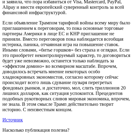
и заявила, что пора избавиться от Visa, Mastercard, PayPal,
Alipay и ввести европейский суверенный контроль за всей
финансовой инфраструктурой.
Если объявление Трампом тарифной войны всему миру было
приглашением к переговорам, то пока основные торговые
партнеры Америки в лице ЕС и КНР приглашение не
приняли. Вместо переговоров пока наблюдается всеобщая
истерика, паника, отчаянная игра на повышение ставок.
Иными словами, «битье горшков» без страха и оглядки. Если
это приобретет неконтролируемый характер, то договориться
будет уже невозможно, останется только наблюдать за
«эффектом домино» во всемирном масштабе. Впрочем,
доводилось встречать мнение некоторых особо
хладнокровных экономистов, согласно которому сейчас
происходит всего лишь сдувание пузыря перегретых
фондовых рынков, и достаточно, мол, слить триллионов 20
лишних долларов, как ситуация успокоится. Прецедентов
подобных рукотворных сливов мировая экономика, впрочем,
не знала. В этом смысле Трамп действительно творит
историю. С неизвестным концом.
Источник
Насколько публикация полезна?