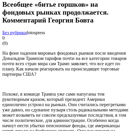
Всеобщее «битье горшков» на
фондовых рынках продолжается.
Комментарий Георгия Бовта
Без рубрики
lotospress
0
(
0
)
На фоне падения мировых фондовых рынков после введения
Дональдом Трампом тарифов почти на все категории товаров
почти всех стран мира сам Трамп заявляет, что все идет по
плану. Как начали реагировать на происходящее торговые
партнеры США?
Похоже, в команде Трампа уже сами напуганы тем
рукотворным крахом, который президент Америки
единолично устроил на рынках. Они считались перегретыми
уже давно, но сдувание пузыря столь радикальными методами
может возыметь не совсем предсказуемые последствия, в том
числе политические, для администрации. Особенно когда
начнут нести убытки пенсионные фонды, где американцы
копят деньги на безбедную старость. Они все играют на