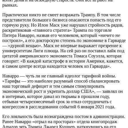
рынках.
Практически никто не смеет возражать Трампу. В том числе
представители большого бизнеса опасаются попасть под его
горячую руку. Но Илон Маск уже нарушил стройность рядов,
раскритиковав «главного стратега» Трампа по торговле
Питера Наварро, назвав его человеком, который «ничего не
построил», а его докторскую степень по экономике в Гарварде
— «дурной вещью». Маск не впервые выражает презрение к
университетам Лиги плюща. На сей раз он поставил лайк под
цитатой американского экономиста Томаса Соуэлла, которая
говорит: «В каждой катастрофе в истории Америки, кажется,
в самом центре всегда находится человек из Гарварда».
Наварро — чуть ли не главный идеолог тарифной войны.
«Тарифы — это наиболее разумный способ сбалансировать
наш торговый дефицит и тем самым стимулировать
экономический рост и укрепить доллар США», — заявлял он
в интервью, которое давал из тюрьмы в прошлом году,
отбывая четырехмесячный срок за отказ сотрудничать с
конгрессом в расследовании событий 6 января 2021 года.
Его лояльность была вознаграждена постом в администрации.
Ранее Наварро «отрыл на просторах» отдела книгопродаж
Amazon зять Трампа Джаред Кушнер, наткнувшись на его