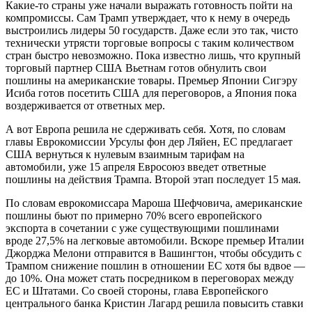
Какие-то страны уже начали выражать готовность пойти на
компромиссы. Сам Трамп утверждает, что к нему в очередь
выстроились лидеры 50 государств. Даже если это так, чисто
технически утрясти торговые вопросы с таким количеством
стран быстро невозможно. Пока известно лишь, что крупный
торговый партнер США Вьетнам готов обнулить свои
пошлины на американские товары. Премьер Японии Сигэру
Исиба готов посетить США для переговоров, а Япония пока
воздерживается от ответных мер.
А вот Европа решила не сдерживать себя. Хотя, по словам
главы Еврокомиссии Урсулы фон дер Ляйен, ЕС предлагает
США вернуться к нулевым взаимным тарифам на
автомобили, уже 15 апреля Евросоюз введет ответные
пошлины на действия Трампа. Второй этап последует 15 мая.
По словам еврокомиссара Мароша Шефчовича, американские
пошлины бьют по примерно 70% всего европейского
экспорта в сочетании с уже существующими пошлинами
вроде 27,5% на легковые автомобили. Вскоре премьер Италии
Джорджа Мелони отправится в Вашингтон, чтобы обсудить с
Трампом снижение пошлин в отношении ЕС хотя бы вдвое —
до 10%. Она может стать посредником в переговорах между
ЕС и Штатами. Со своей стороны, глава Европейского
центрального банка Кристин Лагард решила повысить ставки