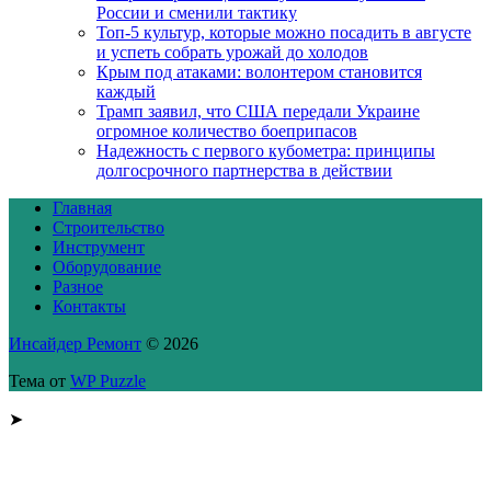
России и сменили тактику
Топ-5 культур, которые можно посадить в августе
и успеть собрать урожай до холодов
Крым под атаками: волонтером становится
каждый
Трамп заявил, что США передали Украине
огромное количество боеприпасов
Надежность с первого кубометра: принципы
долгосрочного партнерства в действии
Главная
Строительство
Инструмент
Оборудование
Разное
Контакты
Инсайдер Ремонт
© 2026
Тема от
WP Puzzle
➤