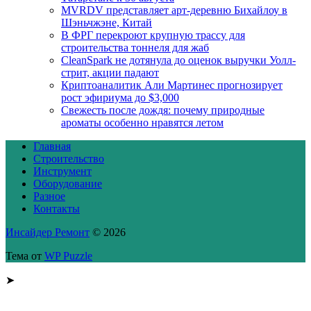
MVRDV представляет арт-деревню Бихайлоу в
Шэньчжэне, Китай
В ФРГ перекроют крупную трассу для
строительства тоннеля для жаб
CleanSpark не дотянула до оценок выручки Уолл-
стрит, акции падают
Криптоаналитик Али Мартинес прогнозирует
рост эфириума до $3,000
Свежесть после дождя: почему природные
ароматы особенно нравятся летом
Главная
Строительство
Инструмент
Оборудование
Разное
Контакты
Инсайдер Ремонт
© 2026
Тема от
WP Puzzle
➤