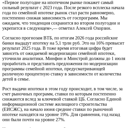
«Первое полугодие на ипотечном рынке покажет самый
сильный результат с 2023 года. После резкого всплеска начала
года по семейной ипотеке рынок стал расти равномерно,
постепенно снижая зависимость от госпрограмм. Мы
ожидаем, что тенденция сохранится во втором полугодии и
укрепится в следующем»,— отметил Алексей Охорзин.
Согласно прогнозам ВТБ, по итогам 2026 года российские
банки выдадут ипотеку на 5,1 трлн руб. Это на 16% превысит
результат 2025 года. В тоже время итоговая цифра будет
зависеть от ожидаемой модернизации семейной ипотеки,
уточнили аналитики. Минфин и Минстрой должны до 1 июля
проработать и представить предложения по модернизации
программы семейной ипотеки, предусматривающей
различную процентную ставку в зависимости от количества
детей в семье.
Рост выдачи ипотеки в этом году происходит, в том числе, за
счет рыночных программ, ставки по которым постепенно
снижаются вслед за ключевой ставкой ЦБ. Согласно Единой
информационной системе жилищного строительства
(ЕИСЖС), на начало июня средние ставки по рыночной
ипотеке находятся на уровне 19%. Для сравнения, год назад
они были почти на уровне 27%.