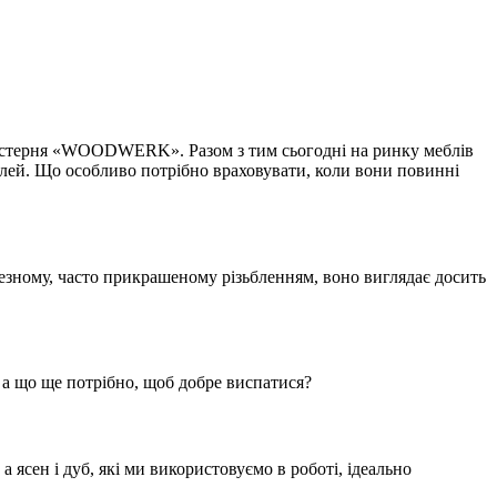
 майстерня «WOODWERK». Разом з тим сьогодні на ринку меблів
алей. Що особливо потрібно враховувати, коли вони повинні
чезному, часто прикрашеному різьбленням, воно виглядає досить
, а що ще потрібно, щоб добре виспатися?
 ясен і дуб, які ми використовуємо в роботі, ідеально