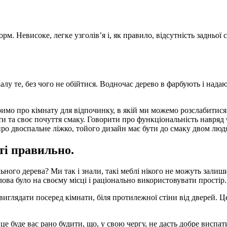
орм. Невисоке, легке узголів’я і, як правило, відсутність задньо
іалу те, без чого не обійтися. Водночас дерево в фарбують і нада
римо про кімнату для відпочинку, в якій ми можемо розслабитися 
ти та своє почуття смаку. Говорити про функціональність навряд 
про двоспальне ліжко, тойого дизайн має бути до смаку двом люд
ті правильно.
льного дерева? Ми так і знали, такі меблі нікого не можуть зали
лова було на своєму місці і раціонально використовувати простір.
виглядати посеред кімнати, біля протилежної стіни від дверей. 
е буде вас рано будити, що, у свою чергу, не дасть добре виспат