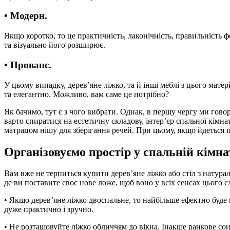
• Модерн.
Якщо коротко, то це практичність, лаконічність, правильність ф
та візуально його розширює.
• Прованс.
У цьому випадку, дерев’яне ліжко, та й інші меблі з цього матер
та елегантно. Можливо, вам саме це потрібно?
Як бачимо, тут є з чого вибрати. Однак, в першу чергу ми гово
варто спиратися на естетичну складову, інтер’єр спальної кімна
матрацом нішу для зберігання речей. При цьому, якщо йдеться 
Організовуємо простір у спальній кімна
Вам вже не терпиться купити дерев’яне ліжко або стіл з натура
де ви поставите своє нове ложе, щоб воно у всіх сенсах цього с
• Якщо дерев’яне ліжко двоспальне, то найбільше ефектно буде 
дуже практично і зручно.
• Не розташовуйте ліжко обличчям до вікна. Інакше ранкове сонц