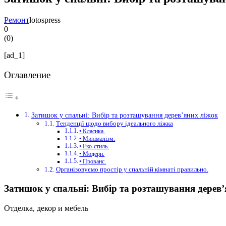
Ремонт
lotospress
0
(
0
)
[ad_1]
Оглавление
Затишок у спальні: Вибір та розташування дерев’яних ліжок
Тенденції щодо вибору ідеального ліжка
• Класика.
• Минімалізм.
• Еко-стиль.
• Модерн.
• Прованс.
Організовуємо простір у спальній кімнаті правильно.
Затишок у спальні: Вибір та розташування дерев
Отделка, декор и мебель