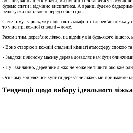
облаштування цієї кімнати, ми повинні поставитися з особливою
будемо спати і відмінно висипатися. А вранці будемо бадьорим
реалізуємо поставлені перед собою цілі.
Саме тому ту роль, яку відіграють комфортні дерев’яні ліжка у
то у центрі кожної спальні – ложе.
Разом з тим, дерев’яне ліжко, на відміну від будь-якого іншого,
• Воно створює в кожній спальній кімнаті атмосферу спокою т
• Завдяки цілісному масиву дерева дозволяє нам бути ближчим
• Ну і звичайно, дерев’яне ліжко не може не тішити око вже од
Ось чому збираючись купити дерев’яне ліжко, ми приймаємо ідеа
Тенденції щодо вибору ідеального ліжка