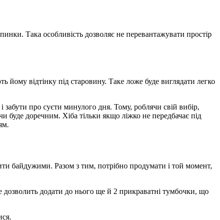
ї спинки. Така особливість дозволяє не перевантажувати простір
ють йому відтінку під старовину. Таке ложе буде виглядати легко
і забути про суєти минулого дня. Тому, роблячи свій вибір,
чи буде доречним. Хіба тільки якщо ліжко не передбачає під
ям.
шити байдужими. Разом з тим, потрібно продумати і той момент,
Це дозволить додати до нього ще й 2 прикраватні тумбочки, що
ися.