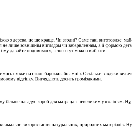
е ліжко з дерева, це ще краще. Чи згодні? Саме такі виготовляє
ся не лише зовнішнім виглядом чи забарвленням, а й формою дет
 Тому давайте подивимося, з чого тут можна вибрати.
имось схоже на стиль барокко або ампір. Оскільки завдяки вели
емовому відтінку. Виглядають досить громіздкими.
йому більше нагадує короб для матраца з невеликим узголів’ям. Ну
аксимальне використання натуральних, природних матеріалів. Ну а