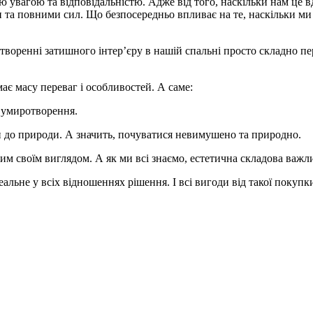
 увагою та відповідальністю. Адже від того, наскільки нам це вд
и та повними сил. Що безпосередньо впливає на те, наскільки м
 створенні затишного інтер’єру в нашій спальні просто складно пе
 має масу переваг і особливостей. А саме:
а умиротворення.
и до природи. А значить, почуватися невимушено та природно.
ним своїм виглядом. А як ми всі знаємо, естетична складова важ
льне у всіх відношеннях рішення. І всі вигоди від такої покупки