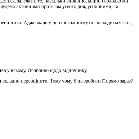
асться, залежить те, наскільки спокійно, міцно і солодко ми
и будемо активними протягом усього дня, успішними, та
реоцінити. Адже якщо у центрі кожної кухні знаходиться стіл,
лива у всьому. Особливо щодо відпочинку.
 складно переоцінити. Тому чому б не зробити її прямо зараз?