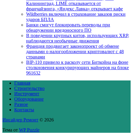
Калининград, LIMÉ отказывается от
франчайзинга, «Яндекс Лавка» открывает кафе
Wildberries включил в страхование заказов риски
ударов БПЛА
Банки смогут блокировать переводы при
обнаружении вредоносного ПО
В поведении крупных китов, использующих XRP,
наблюдаются необычные движения
Франция продвигает законопроект об обмене
данными о налогообложении криптовалют с 48
странами
BIP-110 привело к расколу сети Биткойна на фоне
столкновения конкурирующих майнеров на блоке
961632
Главная
Строительство
Инструмент
Оборудование
Разное
Контакты
Инсайдер Ремонт
© 2026
Тема от
WP Puzzle