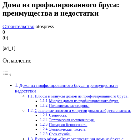
Дома из профилированного бруса:
преимущества и недостатки
Строительство
lotospress
0
(
0
)
[ad_1]
Оглавление
Дома из профилированного бруса: преимущества и
недостатки
Плюсы и минусы домов из профилированного бруса.
Минусы домов из профилированного бруса.
Положительные стороны.
Сравнение плюсов и минусов домов из бруса списком.
Стоимость.
Эстетическая составляющая.
Пожарная безопасность.
Экологическая чистота.
Срок службы.
Видео обзор «Опыт эксплуатации дома из бруса с