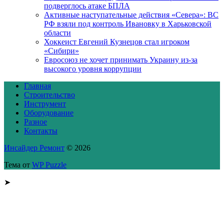
подверглось атаке БПЛА
Активные наступательные действия «Севера»: ВС
РФ взяли под контроль Ивановку в Харьковской
области
Хоккеист Евгений Кузнецов стал игроком
«Сибири»
Евросоюз не хочет принимать Украину из-за
высокого уровня коррупции
Главная
Строительство
Инструмент
Оборудование
Разное
Контакты
Инсайдер Ремонт
© 2026
Тема от
WP Puzzle
➤