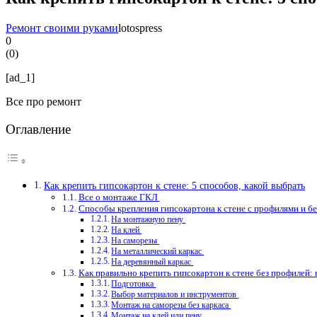
Ремонт своими руками
lotospress
0
(
0
)
[ad_1]
Все про ремонт
Оглавление
Как крепить гипсокартон к стене: 5 способов, какой выбрать
Все о монтаже ГКЛ
Способы крепления гипсокартона к стене с профилями и б
На монтажную пену
На клей
На саморезы
На металлический каркас
На деревянный каркас
Как правильно крепить гипсокартон к стене без профилей:
Подготовка
Выбор материалов и инструментов
Монтаж на саморезы без каркаса
Монтаж на клей или пену