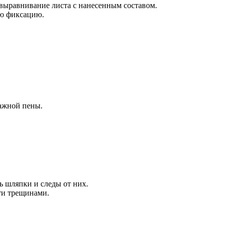
а выравнивание листа с нанесенным составом.
ую фиксацию.
тажной пены.
ь шляпки и следы от них.
йти трещинами.