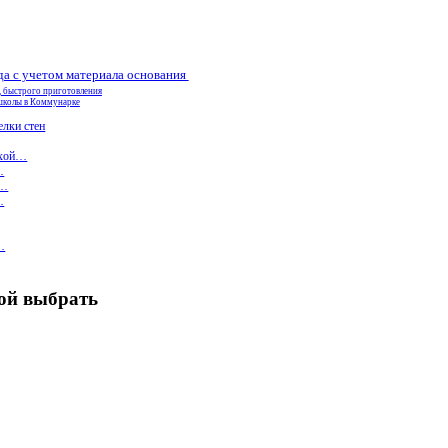
да с учетом материала основания
, быстрого приготовления
школы в Коммунарке
елки стен
ухой…
…
а…
…
…
кой выбрать