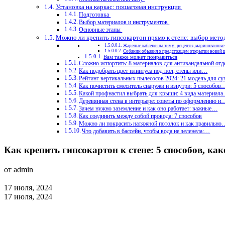
Установка на каркас: пошаговая инструкция
Подготовка
Выбор материалов и инструментов
Основные этапы
Можно ли крепить гипсокартон прямо к стене: выбор мето
Жареные кабачки на зиму: рецепты, маринованные
Собянин объявил о предстоящем открытии новой 
Вам также может понравиться
Сложно испортить: 8 материалов для антивандальной отд
Как подобрать цвет плинтуса под пол, стены или…
Рейтинг вертикальных пылесосов 2024: 21 модель для с
Как почистить смеситель снаружи и изнутри: 5 способов
Какой профнастил выбрать для крыши: 4 вида материал
Деревянная стена в интерьере: советы по оформлению и
Зачем нужно заземление и как оно работает: важные…
Как соединить между собой провода: 7 способов
Можно ли покрасить натяжной потолок и как правильно
Что добавить в бассейн, чтобы вода не зеленела:…
Как крепить гипсокартон к стене: 5 способов, ка
от admin
17 июля, 2024
17 июля, 2024