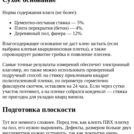
Норма содержания влаги (не более):
Цементно-песчаная стяжка — 5%.
Плита перекрытия (бетон) — 4%.
Деревянный пол, фанера — 12%.
Влагосодержащее основание не даст клею застыть (если
выбрана клеевая кварцвиниловая плитка), а также
спровоцирует развитие грибка и появление плесени.
Самые точные результаты измерений обеспечит электронный
влагомер, но также можно использовать проверенный
подручный способ: на стяжку приклеиваем квадрат
полиэтиленовой пленки, по периметру герметично
фиксируем скотчем, оставляем на 24 часа. Если через сутки
участок потемнел, а на пленке собрался конденсат — стяжка
не пригодна для укладки кварц винила.
Подготовка плоскости
Тут все немного сложнее. Перед тем, как клеить ПВХ плитку
на пол, его нужно выровнять. Дефекты, размером больше двух
миллиметров нужно устранить, так как покрытие очень