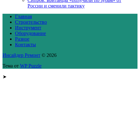
Сипров: Британцы «получили по зубам» от
России и сменили тактику
Главная
Строительство
Инструмент
Оборудование
Разное
Контакты
Инсайдер Ремонт
© 2026
Тема от
WP Puzzle
➤