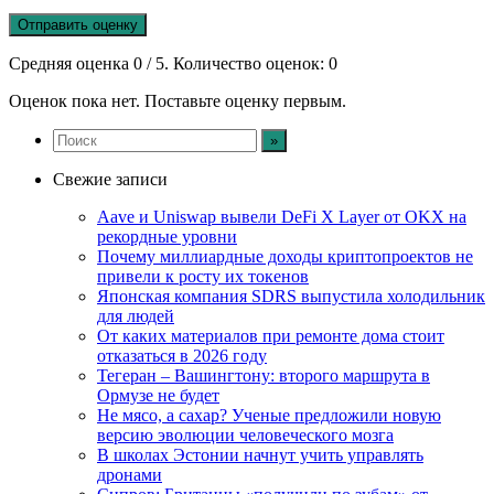
Отправить оценку
Средняя оценка
0
/ 5. Количество оценок:
0
Оценок пока нет. Поставьте оценку первым.
Свежие записи
Aave и Uniswap вывели DeFi X Layer от OKX на
рекордные уровни
Почему миллиардные доходы криптопроектов не
привели к росту их токенов
Японская компания SDRS выпустила холодильник
для людей
От каких материалов при ремонте дома стоит
отказаться в 2026 году
Тегеран – Вашингтону: второго маршрута в
Ормузе не будет
Не мясо, а сахар? Ученые предложили новую
версию эволюции человеческого мозга
В школах Эстонии начнут учить управлять
дронами