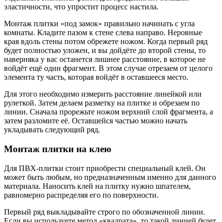
эластичности, что упростит процесс настила.
Монтаж плитки «под замок» правильно начинать с угла
комнаты. Кладите пазом к стене слева направо. Неровные
края вдоль стены потом обрежете ножом. Когда первый ряд
будет полностью уложен, и вы дойдёте до второй стены, то
наверняка у вас останется лишнее расстояние, в которое не
войдёт ещё один фрагмент. В этом случае отрезаем от целого
элемента ту часть, которая войдёт в оставшееся место.
Для этого необходимо измерить расстояние линейкой или
рулеткой. Затем делаем разметку на плитке и обрезаем по
линии. Сначала прорежьте ножом верхний слой фрагмента, а
затем разломите её. Оставшейся частью можно начать
укладывать следующий ряд.
Монтаж плитки на клею
Для ПВХ-плитки стоит приобрести специальный клей. Он
может быть любым, но предназначенным именно для данного
материала. Наносить клей на плитку нужно шпателем,
равномерно распределяя его по поверхности.
Первый ряд выкладывайте строго по обозначенной линии.
Если вы используете метод «квадрата», то такой линией будет