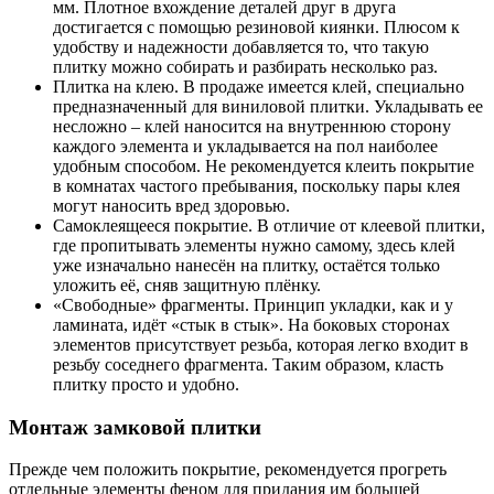
мм. Плотное вхождение деталей друг в друга
достигается с помощью резиновой киянки. Плюсом к
удобству и надежности добавляется то, что такую
плитку можно собирать и разбирать несколько раз.
Плитка на клею. В продаже имеется клей, специально
предназначенный для виниловой плитки. Укладывать ее
несложно – клей наносится на внутреннюю сторону
каждого элемента и укладывается на пол наиболее
удобным способом. Не рекомендуется клеить покрытие
в комнатах частого пребывания, поскольку пары клея
могут наносить вред здоровью.
Самоклеящееся покрытие. В отличие от клеевой плитки,
где пропитывать элементы нужно самому, здесь клей
уже изначально нанесён на плитку, остаётся только
уложить её, сняв защитную плёнку.
«Свободные» фрагменты. Принцип укладки, как и у
ламината, идёт «стык в стык». На боковых сторонах
элементов присутствует резьба, которая легко входит в
резьбу соседнего фрагмента. Таким образом, класть
плитку просто и удобно.
Монтаж замковой плитки
Прежде чем положить покрытие, рекомендуется прогреть
отдельные элементы феном для придания им большей