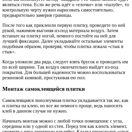
являться стена. Если же речь идёт о «елочке» или «палубе», то
контрольную черту нужно нарисовать самостоятельно,
предварительно замерив границы.
После того как приклеили первую плитку, проведите по ней
рукой, нажимом выгоняя из-под материала воздух. Затем
встаньте на плитку ногой, немного постойте на ней для
лучшей фиксации. Далее укладывайте остальные элементы
подобным образом, проверяя, чтобы плитка лежала «стык в
стык».
Когда уложили два ряда, следует взять брусок и проводить им
по всей ширине. Так воздух окончательно выйдет из-под
покрытия. Для большей надежности можно воспользоваться
резиновой киянкой, простукивая ею пол.
Монтаж самоклеящейся плитки
Самоклеящаяся линолеумная плитка укладывается так же, как
и плитка на клею, но все же немного проще, ведь наносить
клей в данном случае не нужно.
Начинать монтаж можно с любой точки помещения: с угла,
середины или у одной из стен. Перед тем как клеить элемент,
снимите с него защитную наклейку. Кладка происходит «стык