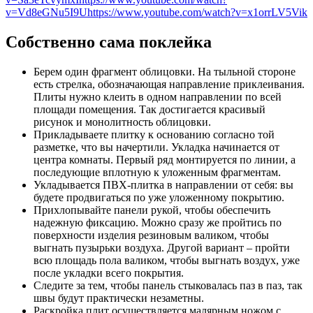
v=Vd8eGNu5I9U
https://www.youtube.com/watch?v=x1orrLV5Vik
Собственно сама поклейка
Берем один фрагмент облицовки. На тыльной стороне
есть стрелка, обозначающая направление приклеивания.
Плиты нужно клеить в одном направлении по всей
площади помещения. Так достигается красивый
рисунок и монолитность облицовки.
Прикладываете плитку к основанию согласно той
разметке, что вы начертили. Укладка начинается от
центра комнаты. Первый ряд монтируется по линии, а
последующие вплотную к уложенным фрагментам.
Укладывается ПВХ-плитка в направлении от себя: вы
будете продвигаться по уже уложенному покрытию.
Прихлопывайте панели рукой, чтобы обеспечить
надежную фиксацию. Можно сразу же пройтись по
поверхности изделия резиновым валиком, чтобы
выгнать пузырьки воздуха. Другой вариант – пройти
всю площадь пола валиком, чтобы выгнать воздух, уже
после укладки всего покрытия.
Следите за тем, чтобы панель стыковалась паз в паз, так
швы будут практически незаметны.
Раскройка плит осуществляется малярным ножом с