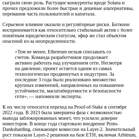
сыграли свою роль. Растущие конкуренты вроде Solana и
прочих предложили более быстрые и дешевые альтернативы,
переманив часть пользователей и капитала.
Серьезное влияние оказали и регуляторные риски. Биткоин
воспринимается как относительно стабильный актив с более
понятным юридическим статусом, эфир же стал объектом
опасений из-за неопределенности.
«Тем не менее, Ethereum нельзя списывать со
счетов. Команда разработчиков продолжает
активно работать над улучшением сети. Несмотря
на давление, проект остается одним из самых
технологически продвинутых в индустрии. За
последние 3 года было реализовано множество
крупных изменений, направленных на повышение
устойчивости, масштабируемости и безопасности
сети», — напомнили эксперты.
К их числу относится переход на Proof-of-Stake в сентябре
2022 года. В 2023 была завершена фаза с возможностью
вывода заблокированных монет, что усилило доверие
инвесторов. В конце года стартовало внедрение Proto-
Danksharding, снижающее комиссии на Layer-2. Значительный
рост показали Layer-2 решения на базе ETH, включая Arbitrum,