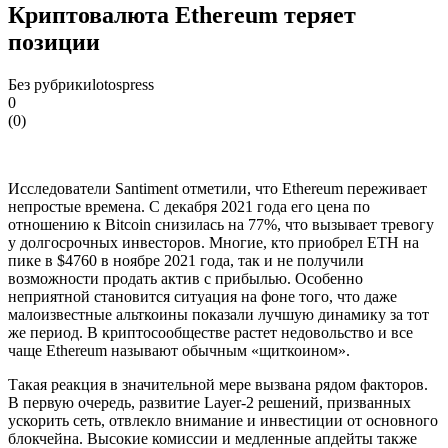
Криптовалюта Ethereum теряет
позиции
Без рубрики
lotospress
0
(
0
)
Исследователи Santiment отметили, что Ethereum переживает
непростые времена. С декабря 2021 года его цена по
отношению к Bitcoin снизилась на 77%, что вызывает тревогу
у долгосрочных инвесторов. Многие, кто приобрел ETH на
пике в $4760 в ноябре 2021 года, так и не получили
возможности продать актив с прибылью. Особенно
неприятной становится ситуация на фоне того, что даже
малоизвестные альткоины показали лучшую динамику за тот
же период. В криптосообществе растет недовольство и все
чаще Ethereum называют обычным «щиткоином».
Такая реакция в значительной мере вызвана рядом факторов.
В первую очередь, развитие Layer-2 решений, призванных
ускорить сеть, отвлекло внимание и инвестиции от основного
блокчейна. Высокие комиссии и медленные апдейты также