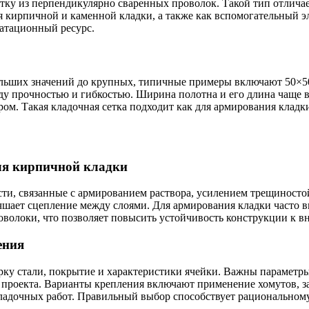
сетку из перпендикулярно сваренных проволок. Такой тип отлич
 кирпичной и каменной кладки, а также как вспомогательный э
уатационный ресурс.
ольших значений до крупных, типичные примеры включают 50×50
ежду прочностью и гибкостью. Ширина полотна и его длина чаще 
м. Такая кладочная сетка подходит как для армирования кладки
для кирпичной кладки
сти, связанные с армированием раствора, усилением трещиност
учшает сцепление между слоями. Для армирования кладки часто 
волоки, что позволяет повысить устойчивость конструкции к в
ения
ку стали, покрытие и характеристики ячейки. Важны параметры 
м проекта. Варианты крепления включают применение хомутов, 
ладочных работ. Правильный выбор способствует рациональному