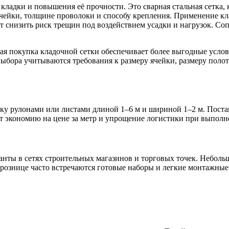
 кладки и повышения её прочности. Это сварная стальная сетка,
чейки, толщине проволоки и способу крепления. Применение кла
т снизить риск трещин под воздействием усадки и нагрузок. С
я покупка кладочной сетки обеспечивает более выгодные услови
выбора учитываются требования к размеру ячейки, размеру поло
вку рулонами или листами длиной 1–6 м и шириной 1–2 м. Пост
 экономию на цене за метр и упрощение логистики при выполн
нты в сетях строительных магазинов и торговых точек. Неболь
рознице часто встречаются готовые наборы и легкие монтажные