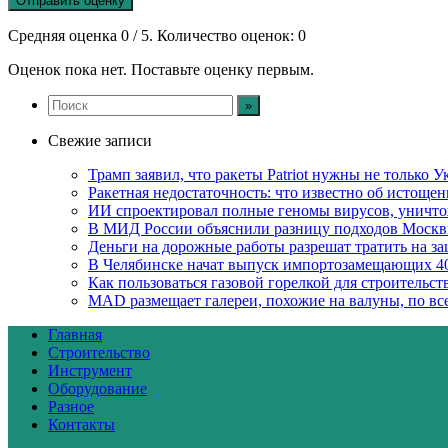
Отправить оценку
Средняя оценка
0
/ 5. Количество оценок:
0
Оценок пока нет. Поставьте оценку первым.
Свежие записи
Трамп заявил, что ракеты Patriot нужны не только
Ракетная недостаточность: что известно об истоще
ИИ спроектировал полные геномы вирусов, уничт
В МИД России объяснили разницу подходов Москв
Деньги на дорожные работы разрешат тратить на з
В Челябинске начат выпуск импортозамещающих 4
Как пользоваться газовой горелкой для строительс
MAD размещает галереи, похожие на валуны, по в
Главная
Строительство
Инструмент
Оборудование
Разное
Контакты