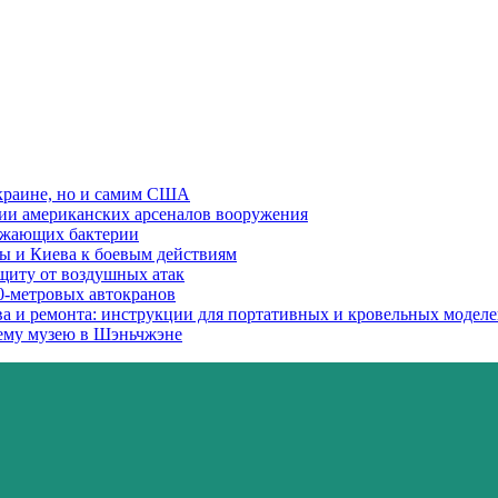
 Украине, но и самим США
нии американских арсеналов вооружения
ожающих бактерии
ы и Киева к боевым действиям
ащиту от воздушных атак
0-метровых автокранов
тва и ремонта: инструкции для портативных и кровельных модел
сему музею в Шэньчжэне