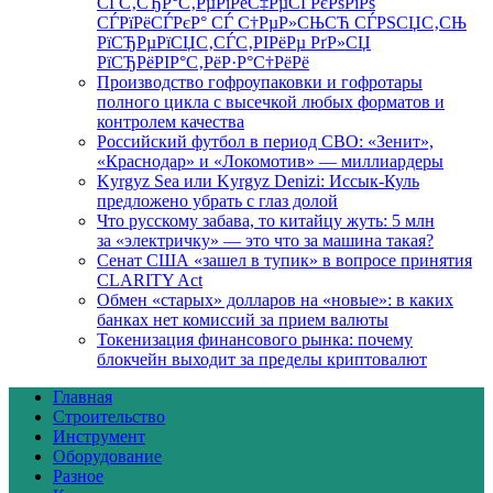
СЃС‚СЂР°С‚РµРіРёС‡РµСЃРєРѕРіРѕ
СЃРїРёСЃРєР° СЃ С†РµР»СЊСЋ СЃРЅСЏС‚СЊ
РїСЂРµРїСЏС‚СЃС‚РІРёРµ РґР»СЏ
РїСЂРёРІР°С‚РёР·Р°С†РёРё
Производство гофроупаковки и гофротары
полного цикла с высечкой любых форматов и
контролем качества
Российский футбол в период СВО: «Зенит»,
«Краснодар» и «Локомотив» — миллиардеры
Kyrgyz Sea или Kyrgyz Denizi: Иссык-Куль
предложено убрать с глаз долой
Что русскому забава, то китайцу жуть: 5 млн
за «электричку» — это что за машина такая?
Сенат США «зашел в тупик» в вопросе принятия
CLARITY Act
Обмен «старых» долларов на «новые»: в каких
банках нет комиссий за прием валюты
Токенизация финансового рынка: почему
блокчейн выходит за пределы криптовалют
Главная
Строительство
Инструмент
Оборудование
Разное