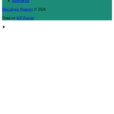
Контакты
Инсайдер Ремонт
© 2026
Тема от
WP Puzzle
➤