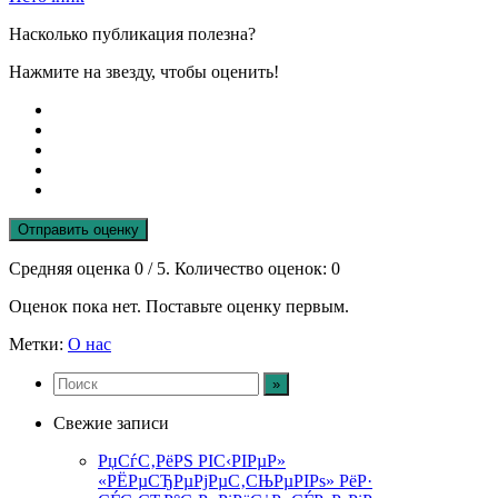
Насколько публикация полезна?
Нажмите на звезду, чтобы оценить!
Отправить оценку
Средняя оценка
0
/ 5. Количество оценок:
0
Оценок пока нет. Поставьте оценку первым.
Метки:
О нас
Свежие записи
РџСѓС‚РёРЅ РІС‹РІРµР»
«РЁРµСЂРµРјРµС‚СЊРµРІРѕ» РёР·