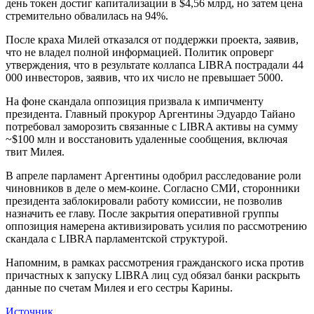
день токен достиг капитализации в $4,56 млрд, но затем цена
стремительно обвалилась на 94%.
После краха Милей отказался от поддержки проекта, заявив,
что не владел полной информацией. Политик опроверг
утверждения, что в результате коллапса LIBRA пострадали 44
000 инвесторов, заявив, что их число не превышает 5000.
На фоне скандала оппозиция призвала к импичменту
президента. Главный прокурор Аргентины Эдуардо Тайано
потребовал заморозить связанные с LIBRA активы на сумму
~$100 млн и восстановить удаленные сообщения, включая
твит Милея.
В апреле парламент Аргентины одобрил расследование роли
чиновников в деле о мем-коине. Согласно СМИ, сторонники
президента заблокировали работу комиссии, не позволив
назначить ее главу. После закрытия оперативной группы
оппозиция намерена активизировать усилия по рассмотрению
скандала с LIBRA парламентской структурой.
Напомним, в рамках рассмотрения гражданского иска против
причастных к запуску LIBRA лиц суд обязал банки раскрыть
данные по счетам Милея и его сестры Карины.
Источник