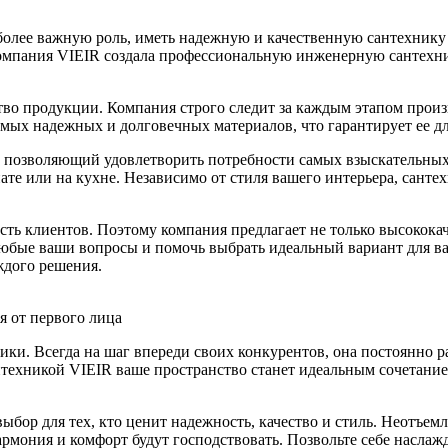
более важную роль, иметь надежную и качественную сантехнику
компания VIEIR создала профессиональную инженерную сантехни
тво продукции. Компания строго следит за каждым этапом произ
мых надежных и долговечных материалов, что гарантирует ее дл
позволяющий удовлетворить потребности самых взыскательных к
ате или на кухне. Независимо от стиля вашего интерьера, сант
ть клиентов. Поэтому компания предлагает не только высокока
бые ваши вопросы и помочь выбрать идеальный вариант для ва
ждого решения.
я от первого лица
ки. Всегда на шаг впереди своих конкурентов, она постоянно р
нтехникой VIEIR ваше пространство станет идеальным сочетание
бор для тех, кто ценит надежность, качество и стиль. Неотъемл
армония и комфорт будут господствовать. Позвольте себе насла