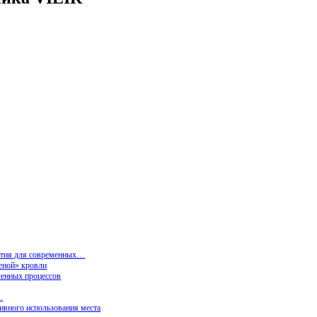
ытия для современных…
еной» кровли
ленных процессов
…
ивного использования места