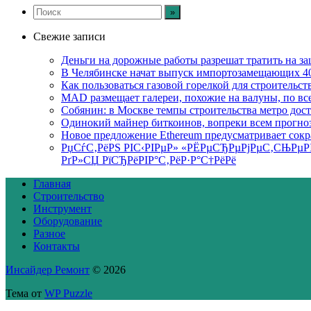
Свежие записи
Деньги на дорожные работы разрешат тратить на з
В Челябинске начат выпуск импортозамещающих 4
Как пользоваться газовой горелкой для строительс
MAD размещает галереи, похожие на валуны, по в
Собянин: в Москве темпы строительства метро дост
Одинокий майнер биткоинов, вопреки всем прогноза
Новое предложение Ethereum предусматривает сокр
РџСѓС‚РёРЅ РІС‹РІРµР» «РЁРµСЂРµРјРµС‚СЊРµР
РґР»СЏ РїСЂРёРІР°С‚РёР·Р°С†РёРё
Главная
Строительство
Инструмент
Оборудование
Разное
Контакты
Инсайдер Ремонт
© 2026
Тема от
WP Puzzle