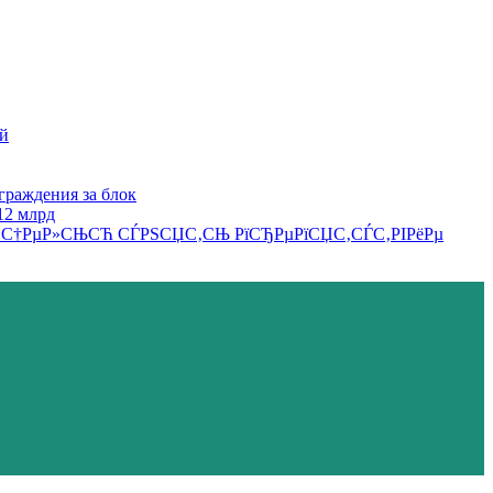
ей
граждения за блок
12 млрд
 СЃ С†РµР»СЊСЋ СЃРЅСЏС‚СЊ РїСЂРµРїСЏС‚СЃС‚РІРёРµ