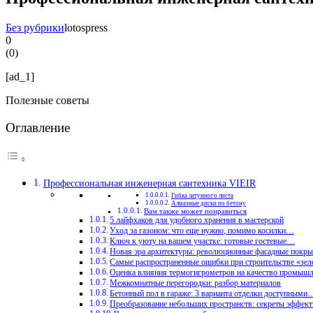
Без рубрики
lotospress
0
(
0
)
[ad_1]
Полезные советы
Оглавление
Профессиональная инженерная сантехника VIEIR
Гибка латунного листа
Алмазные диски по бетону
Вам также может понравиться
5 лайфхаков для удобного хранения в мастерской
Уход за газоном: что еще нужно, помимо косилки…
Ключ к уюту на вашем участке: готовые гостевые…
Новая эра архитектуры: революционные фасадные покр
Самые распространенные ошибки при строительстве «зел
Оценка влияния термогигрометров на качество промыш
Межкомнатные перегородки: разбор материалов
Бетонный пол в гараже: 3 варианта отделки доступными
Преобразование небольших пространств: секреты эффект