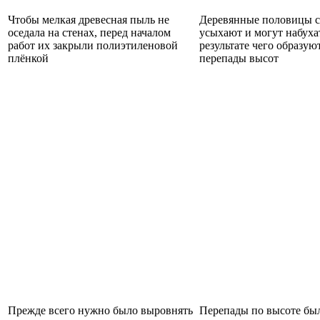
Чтобы мелкая древесная пыль не
Деревянные половицы с
оседала на стенах, перед началом
усыхают и могут набухат
работ их закрыли полиэтиленовой
результате чего образую
плёнкой
перепады высот
Прежде всего нужно было выровнять
Перепады по высоте бы