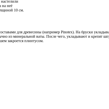
 настелили
 на неё
лщиной 10 см.
оставами для древесины (например Pinotex). На бруски уклады
обычно из минеральной ваты. После чего, укладывают и крепят ш
йшем закроется плинтусом.