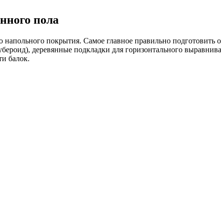
янного пола
го напольного покрытия. Самое главное правильно подготовить 
бероид), деревянные подкладки для горизонтального выравнив
ти балок.