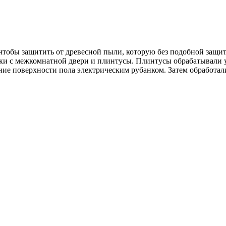
чтобы защитить от древесной пыли, которую без подобной защит
ки с межкомнатной двери и плинтусы. Плинтусы обрабатывали уж
ание поверхности пола электрическим рубанком. Затем обработ