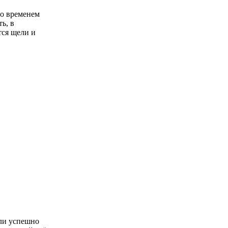
о временем
ь, в
тся щели и
ли успешно