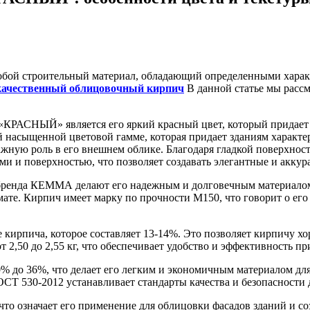
й строительный материал, обладающий определенными характ
ачественный облицовочный кирпич
В данной статье мы рассм
КРАСНЫЙ» является его яркий красный цвет, который придает 
ей насыщенной цветовой гамме, которая придает зданиям харак
ную роль в его внешнем облике. Благодаря гладкой поверхност
и и поверхностью, что позволяет создавать элегантные и аккур
енда КЕММА делают его надежным и долговечным материалом д
мате. Кирпич имеет марку по прочности М150, что говорит о ег
кирпича, которое составляет 13-14%. Это позволяет кирпичу хо
т 2,50 до 2,55 кг, что обеспечивает удобство и эффективность пр
до 36%, что делает его легким и экономичным материалом для 
ОСТ 530-2012 устанавливает стандарты качества и безопасности 
 означает его применение для облицовки фасадов зданий и со