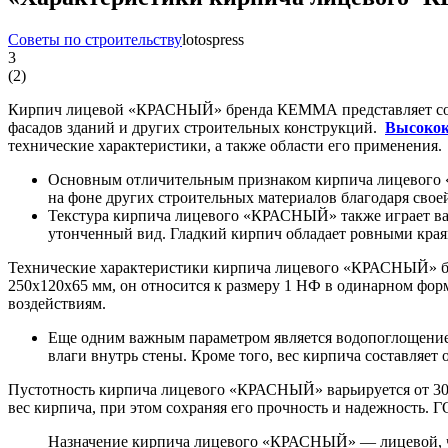
Советы по строительству
lotospress
3
(
2
)
Кирпич лицевой «КРАСНЫЙ» бренда КЕММА представляет собо
фасадов зданий и других строительных конструкций.
Высокок
технические характеристики, а также области его применения.
Основным отличительным признаком кирпича лицевого «
на фоне других строительных материалов благодаря сво
Текстура кирпича лицевого «КРАСНЫЙ» также играет важ
утонченный вид. Гладкий кирпич обладает ровными краям
Технические характеристики кирпича лицевого «КРАСНЫЙ» бр
250х120х65 мм, он относится к размеру 1 НФ в одинарном фор
воздействиям.
Еще одним важным параметром является водопоглощение 
влаги внутрь стены. Кроме того, вес кирпича составляет о
Пустотность кирпича лицевого «КРАСНЫЙ» варьируется от 30% 
вес кирпича, при этом сохраняя его прочность и надежность. Г
Назначение кирпича лицевого «КРАСНЫЙ» — лицевой, что