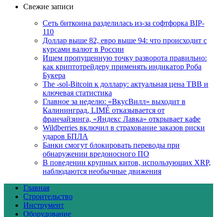
Свежие записи
Сеть биткоина разделилась из-за софтфорка BIP-
110
Доллар выше 82, евро выше 94: что происходит с
курсами валют в России
Ищем пропущенную точку разворота правильно:
как криптотрейдеру применять индикатор Роба
Букера
The -sol-Bitcoin к доллару: актуальная цена TBB и
ключевая статистика
Главное за неделю: «ВкусВилл» выходит в
Калининград, LIMÉ отказывается от
франчайзинга, «Яндекс Лавка» открывает кафе
Wildberries включил в страхование заказов риски
ударов БПЛА
Банки смогут блокировать переводы при
обнаружении вредоносного ПО
В поведении крупных китов, использующих XRP,
наблюдаются необычные движения
Главная
Строительство
Инструмент
Оборудование