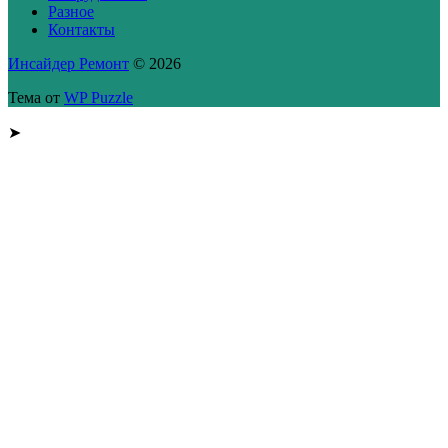
Разное
Контакты
Инсайдер Ремонт
© 2026
Тема от
WP Puzzle
➤